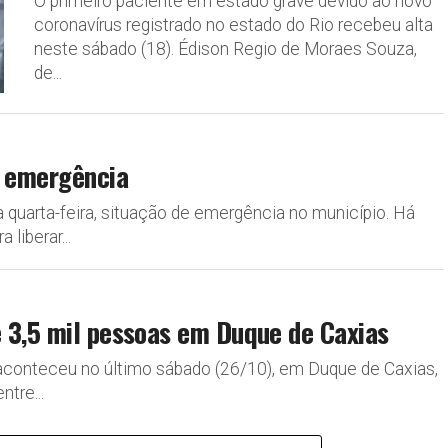
O primeiro paciente em estado grave devido ao novo
coronavírus registrado no estado do Rio recebeu alta
neste sábado (18). Édison Regio de Moraes Souza,
de...
e emergência
ta quarta-feira, situação de emergência no município. Há
 liberar...
e 3,5 mil pessoas em Duque de Caxias
conteceu no último sábado (26/10), em Duque de Caxias,
tre...