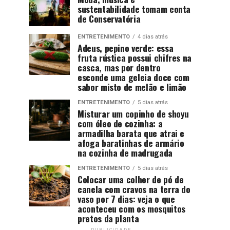
sustentabilidade tomam conta
de Conservatória
ENTRETENIMENTO
4 dias atrás
Adeus, pepino verde: essa
fruta rústica possui chifres na
casca, mas por dentro
esconde uma geleia doce com
sabor misto de melão e limão
ENTRETENIMENTO
5 dias atrás
Misturar um copinho de shoyu
com óleo de cozinha: a
armadilha barata que atrai e
afoga baratinhas de armário
na cozinha de madrugada
ENTRETENIMENTO
5 dias atrás
Colocar uma colher de pó de
canela com cravos na terra do
vaso por 7 dias: veja o que
aconteceu com os mosquitos
pretos da planta
PUBLICIDADE