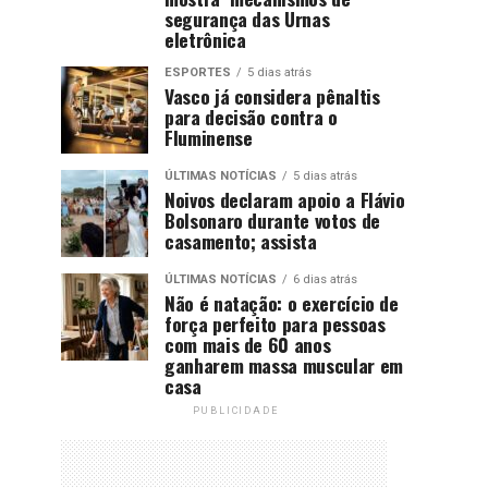
segurança das Urnas
eletrônica
ESPORTES
5 dias atrás
Vasco já considera pênaltis
para decisão contra o
Fluminense
ÚLTIMAS NOTÍCIAS
5 dias atrás
Noivos declaram apoio a Flávio
Bolsonaro durante votos de
casamento; assista
ÚLTIMAS NOTÍCIAS
6 dias atrás
Não é natação: o exercício de
força perfeito para pessoas
com mais de 60 anos
ganharem massa muscular em
casa
PUBLICIDADE