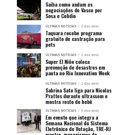
Saiba como andam as
negociações do Vasco por
Sosa e Colidio
ÚLTIMAS NOTÍCIAS
2 dias atrás
Taquara recebe programa
gratuito de castração para
pets
ÚLTIMAS NOTÍCIAS
2 dias atrás
Super El Niño coloca
prevenção de desastres em
pauta no Rio Innovation Week
ÚLTIMAS NOTÍCIAS
2 dias atrás
Sabrina Sato liga para Nicolas
Prattes durante ultrassom e
mostra rosto do bebê
ÚLTIMAS NOTÍCIAS
5 dias atrás
Em evento que integra a
Semana Nacional do Sistema
Eletrônico de Votação, TRE-RJ
mostra mecanismos de