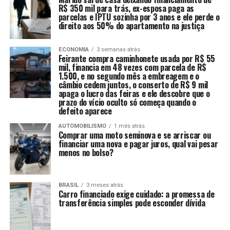
R$ 350 mil para trás, ex-esposa paga as
parcelas e IPTU sozinha por 3 anos e ele perde o
direito aos 50% do apartamento na justiça
ECONOMIA
3 semanas atrás
Feirante compra caminhonete usada por R$ 55
mil, financia em 48 vezes com parcela de R$
1.500, e no segundo mês a embreagem e o
câmbio cedem juntos, o conserto de R$ 9 mil
apaga o lucro das feiras e ele descobre que o
prazo do vício oculto só começa quando o
defeito aparece
AUTOMOBILISMO
1 mês atrás
Comprar uma moto seminova e se arriscar ou
financiar uma nova e pagar juros, qual vai pesar
menos no bolso?
BRASIL
3 meses atrás
Carro financiado exige cuidado: a promessa de
transferência simples pode esconder dívida