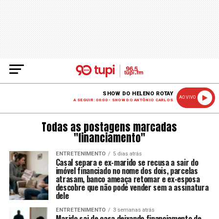
SHOW DO HELENO ROTAY
AO VIVO
A SEGUIR: 06:00 - SHOW DO ANTÔNIO CARLOS
Todas as postagens marcadas
"financiamento"
ENTRETENIMENTO
5 dias atrás
Casal separa e ex-marido se recusa a sair do
imóvel financiado no nome dos dois, parcelas
atrasam, banco ameaça retomar e ex-esposa
descobre que não pode vender sem a assinatura
dele
ENTRETENIMENTO
3 semanas atrás
Marido sai de casa deixando financiamento de