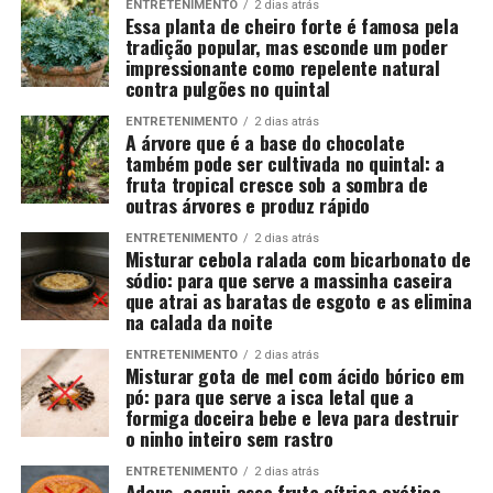
ENTRETENIMENTO
2 dias atrás
Essa planta de cheiro forte é famosa pela
tradição popular, mas esconde um poder
impressionante como repelente natural
contra pulgões no quintal
ENTRETENIMENTO
2 dias atrás
A árvore que é a base do chocolate
também pode ser cultivada no quintal: a
fruta tropical cresce sob a sombra de
outras árvores e produz rápido
ENTRETENIMENTO
2 dias atrás
Misturar cebola ralada com bicarbonato de
sódio: para que serve a massinha caseira
que atrai as baratas de esgoto e as elimina
na calada da noite
ENTRETENIMENTO
2 dias atrás
Misturar gota de mel com ácido bórico em
pó: para que serve a isca letal que a
formiga doceira bebe e leva para destruir
o ninho inteiro sem rastro
ENTRETENIMENTO
2 dias atrás
Adeus, caqui: essa fruta cítrica exótica