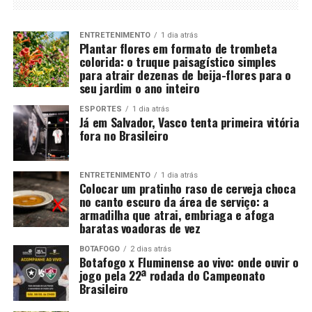
ENTRETENIMENTO
1 dia atrás
Plantar flores em formato de trombeta
colorida: o truque paisagístico simples
para atrair dezenas de beija-flores para o
seu jardim o ano inteiro
ESPORTES
1 dia atrás
Já em Salvador, Vasco tenta primeira vitória
fora no Brasileiro
ENTRETENIMENTO
1 dia atrás
Colocar um pratinho raso de cerveja choca
no canto escuro da área de serviço: a
armadilha que atrai, embriaga e afoga
baratas voadoras de vez
BOTAFOGO
2 dias atrás
Botafogo x Fluminense ao vivo: onde ouvir o
jogo pela 22ª rodada do Campeonato
Brasileiro