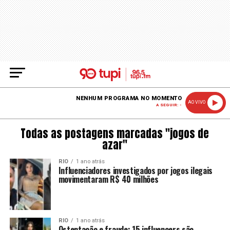
NENHUM PROGRAMA NO MOMENTO
AO VIVO
A SEGUIR: -
Todas as postagens marcadas "jogos de
azar"
RIO
1 ano atrás
Influenciadores investigados por jogos ilegais
movimentaram R$ 40 milhões
RIO
1 ano atrás
Ostentação e fraude: 15 influencers são