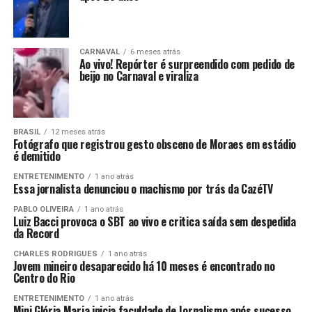
CARNAVAL
6 meses atrás
Ao vivo! Repórter é surpreendido com pedido de
beijo no Carnaval e viraliza
BRASIL
12 meses atrás
Fotógrafo que registrou gesto obsceno de Moraes em estádio
é demitido
ENTRETENIMENTO
1 ano atrás
Essa jornalista denunciou o machismo por trás da CazéTV
PABLO OLIVEIRA
1 ano atrás
Luiz Bacci provoca o SBT ao vivo e critica saída sem despedida
da Record
CHARLES RODRIGUES
1 ano atrás
Jovem mineiro desaparecido há 10 meses é encontrado no
Centro do Rio
ENTRETENIMENTO
1 ano atrás
Mini Glória Maria inicia faculdade de Jornalismo após sucesso