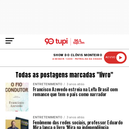
SHOW DO CLÓVIS MONTEIRO
AO VIVO
A SEGUIR: 12:00 - PATRULHA DA CIDADE
Todas as postagens marcadas "livro"
ENTRETENIMENTO
3 anos atrás
Francisco Azevedo estreia na LeYa Brasil com
romance que tem o país como narrador
ENTRETENIMENTO
3 anos atrás
Fenômeno das redes sociais, professor Eduardo
Mira lança o livro ‘Mira na independência