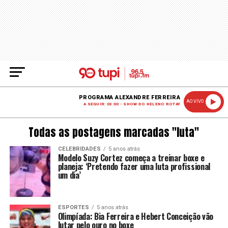
PROGRAMA ALEXANDRE FERREIRA
AO VIVO
A SEGUIR: 03:00 - SHOW DO HELENO ROTAY
Todas as postagens marcadas "luta"
CELEBRIDADES
5 anos atrás
Modelo Suzy Cortez começa a treinar boxe e
planeja: ‘Pretendo fazer uma luta profissional
um dia’
ESPORTES
5 anos atrás
Olimpíada: Bia Ferreira e Hebert Conceição vão
lutar pelo ouro no boxe