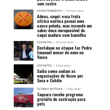
sem rastro
ENTRETENIMENTO
14 horas atrás
Adeus, caqui: essa fruta
cítrica exótica possui uma
casca peluda, mas esconde um
sabor doce inesquecível de
caqui maduro com baunilha
ESPORTES
20 horas atrás
Desfalque no ataque faz Pedro
Emanuel mexer de novo no
Vasco
ESPORTES
2 dias atrás
Saiba como andam as
negociações do Vasco por
Sosa e Colidio
ÚLTIMAS NOTÍCIAS
2 dias atrás
Taquara recebe programa
gratuito de castração para
pets