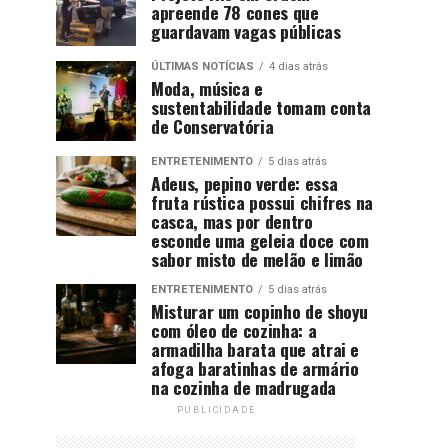
apreende 78 cones que
guardavam vagas públicas
ÚLTIMAS NOTÍCIAS
4 dias atrás
Moda, música e
sustentabilidade tomam conta
de Conservatória
ENTRETENIMENTO
5 dias atrás
Adeus, pepino verde: essa
fruta rústica possui chifres na
casca, mas por dentro
esconde uma geleia doce com
sabor misto de melão e limão
ENTRETENIMENTO
5 dias atrás
Misturar um copinho de shoyu
com óleo de cozinha: a
armadilha barata que atrai e
afoga baratinhas de armário
na cozinha de madrugada
PUBLICIDADE