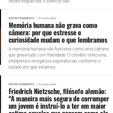
vezes esquecida: o silêncio não...
ENTRETENIMENTO
3 meses atrás
Memória humana não grava como
câmera: por que estresse e
curiosidade mudam o que lembramos
A memória humana não funciona como uma câmera
que grava tudo com fidelidade. O cérebro seleciona,
interpreta e reorganiza experiências conforme o
estado em que estamos...
ENTRETENIMENTO
3 meses atrás
Friedrich Nietzsche, filósofo alemão:
“A maneira mais segura de corromper
um jovem é instruí-lo a ter em maior
estima aqueles que pensam como ele