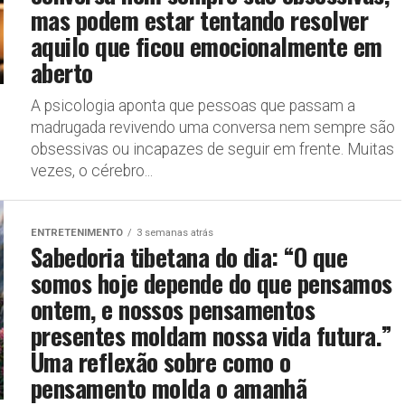
mas podem estar tentando resolver
aquilo que ficou emocionalmente em
aberto
A psicologia aponta que pessoas que passam a
madrugada revivendo uma conversa nem sempre são
obsessivas ou incapazes de seguir em frente. Muitas
vezes, o cérebro...
ENTRETENIMENTO
3 semanas atrás
Sabedoria tibetana do dia: “O que
somos hoje depende do que pensamos
ontem, e nossos pensamentos
presentes moldam nossa vida futura.”
Uma reflexão sobre como o
pensamento molda o amanhã