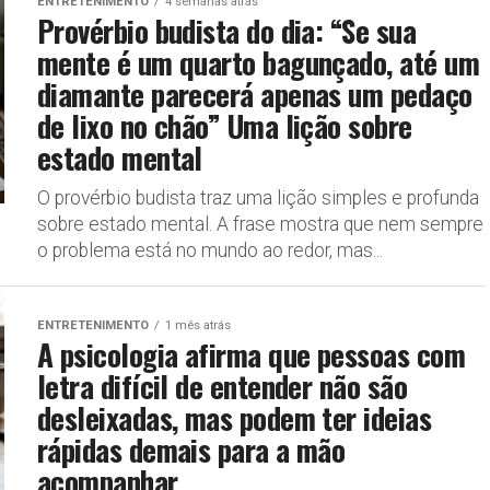
ENTRETENIMENTO
4 semanas atrás
Provérbio budista do dia: “Se sua
mente é um quarto bagunçado, até um
diamante parecerá apenas um pedaço
de lixo no chão” Uma lição sobre
estado mental
O provérbio budista traz uma lição simples e profunda
sobre estado mental. A frase mostra que nem sempre
o problema está no mundo ao redor, mas...
ENTRETENIMENTO
1 mês atrás
A psicologia afirma que pessoas com
letra difícil de entender não são
desleixadas, mas podem ter ideias
rápidas demais para a mão
acompanhar