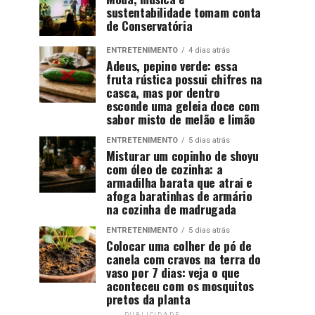
sustentabilidade tomam conta
de Conservatória
ENTRETENIMENTO
4 dias atrás
Adeus, pepino verde: essa
fruta rústica possui chifres na
casca, mas por dentro
esconde uma geleia doce com
sabor misto de melão e limão
ENTRETENIMENTO
5 dias atrás
Misturar um copinho de shoyu
com óleo de cozinha: a
armadilha barata que atrai e
afoga baratinhas de armário
na cozinha de madrugada
ENTRETENIMENTO
5 dias atrás
Colocar uma colher de pó de
canela com cravos na terra do
vaso por 7 dias: veja o que
aconteceu com os mosquitos
pretos da planta
PUBLICIDADE