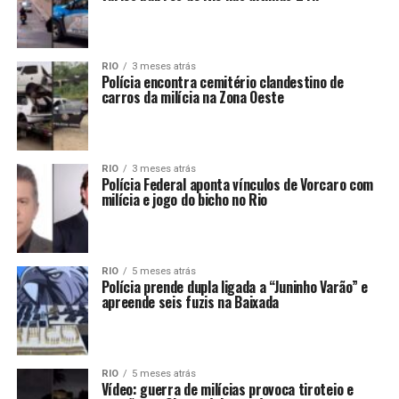
RIO
3 meses atrás
Polícia encontra cemitério clandestino de
carros da milícia na Zona Oeste
RIO
3 meses atrás
Polícia Federal aponta vínculos de Vorcaro com
milícia e jogo do bicho no Rio
RIO
5 meses atrás
Polícia prende dupla ligada a “Juninho Varão” e
apreende seis fuzis na Baixada
RIO
5 meses atrás
Vídeo: guerra de milícias provoca tiroteio e