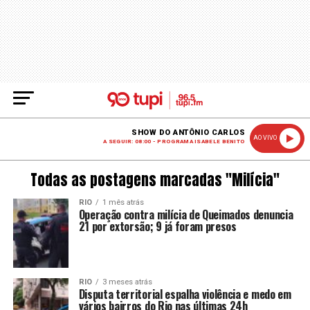
SHOW DO ANTÔNIO CARLOS
AO VIVO
A SEGUIR: 08:00 - PROGRAMA ISABELE BENITO
Todas as postagens marcadas "Milícia"
RIO
1 mês atrás
Operação contra milícia de Queimados denuncia
21 por extorsão; 9 já foram presos
RIO
3 meses atrás
Disputa territorial espalha violência e medo em
vários bairros do Rio nas últimas 24h