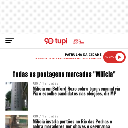
PATRULHA DA CIDADE
AO VIVO
A SEGUIR: 13:00 - PROGRAMA FRANCISCO BARBOSA
Todas as postagens marcadas "Milícia"
RIO
1 ano atrás
Milícia em Belford Roxo cobra taxa semanal via
Pix e escolhe candidatos nas eleições, diz MP
RIO
1 ano atrás
Milícia instala portões no Rio das Pedras e
cobra moradores por chaves e segurança