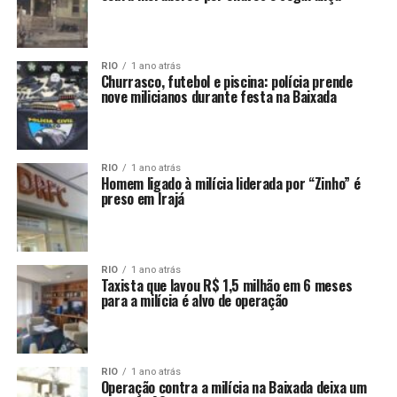
RIO
1 ano atrás
Churrasco, futebol e piscina: polícia prende
nove milicianos durante festa na Baixada
RIO
1 ano atrás
Homem ligado à milícia liderada por “Zinho” é
preso em Irajá
RIO
1 ano atrás
Taxista que lavou R$ 1,5 milhão em 6 meses
para a milícia é alvo de operação
RIO
1 ano atrás
Operação contra a milícia na Baixada deixa um