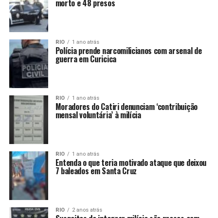
morto e 48 presos
RIO
1 ano atrás
Polícia prende narcomilicianos com arsenal de
guerra em Curicica
RIO
1 ano atrás
Moradores do Catiri denunciam ‘contribuição
mensal voluntária’ à milícia
RIO
1 ano atrás
Entenda o que teria motivado ataque que deixou
7 baleados em Santa Cruz
RIO
2 anos atrás