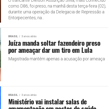
O traficante Dielson Assunção Silva, mais conhecido
como D86, foi preso, na manhã desta terça-feira (02),
durante uma operação da Delegacia de Repressão a
Entorpecentes, na...
BRASIL
3 anos atrás
Juíza manda soltar fazendeiro preso
por ameaçar dar um tiro em Lula
Magistrada mantém apenas a acusação por ameaça
BRASIL
3 anos atrás
Ministério vai instalar salas de
amamentação em postos de saúde