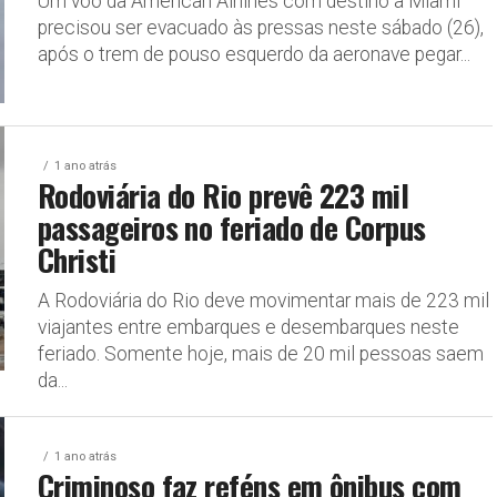
Um voo da American Airlines com destino a Miami
precisou ser evacuado às pressas neste sábado (26),
após o trem de pouso esquerdo da aeronave pegar...
1 ano atrás
Rodoviária do Rio prevê 223 mil
passageiros no feriado de Corpus
Christi
A Rodoviária do Rio deve movimentar mais de 223 mil
viajantes entre embarques e desembarques neste
feriado. Somente hoje, mais de 20 mil pessoas saem
da...
1 ano atrás
Criminoso faz reféns em ônibus com