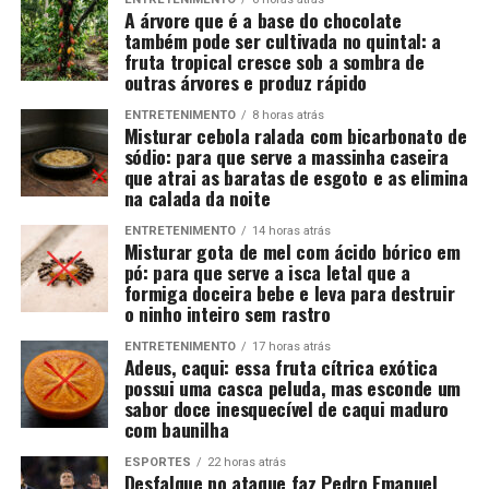
A árvore que é a base do chocolate
também pode ser cultivada no quintal: a
fruta tropical cresce sob a sombra de
outras árvores e produz rápido
ENTRETENIMENTO
8 horas atrás
Misturar cebola ralada com bicarbonato de
sódio: para que serve a massinha caseira
que atrai as baratas de esgoto e as elimina
na calada da noite
ENTRETENIMENTO
14 horas atrás
Misturar gota de mel com ácido bórico em
pó: para que serve a isca letal que a
formiga doceira bebe e leva para destruir
o ninho inteiro sem rastro
ENTRETENIMENTO
17 horas atrás
Adeus, caqui: essa fruta cítrica exótica
possui uma casca peluda, mas esconde um
sabor doce inesquecível de caqui maduro
com baunilha
ESPORTES
22 horas atrás
Desfalque no ataque faz Pedro Emanuel