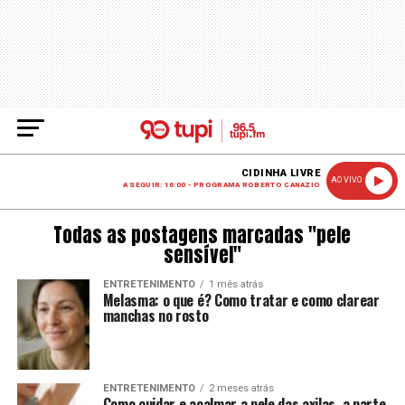
CIDINHA LIVRE
AO VIVO
A SEGUIR: 16:00 - PROGRAMA ROBERTO CANAZIO
Todas as postagens marcadas "pele
sensível"
ENTRETENIMENTO
1 mês atrás
Melasma: o que é? Como tratar e como clarear
manchas no rosto
ENTRETENIMENTO
2 meses atrás
Como cuidar e acalmar a pele das axilas, a parte