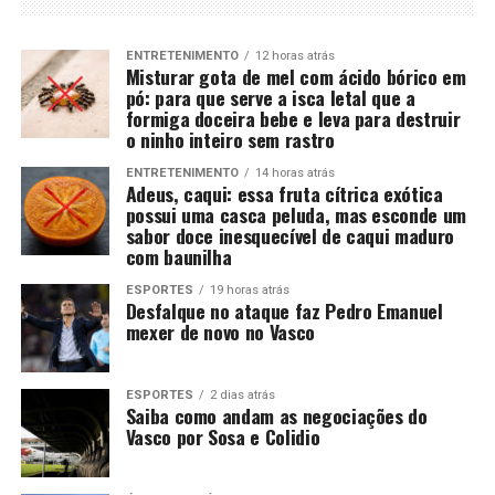
ENTRETENIMENTO
12 horas atrás
Misturar gota de mel com ácido bórico em
pó: para que serve a isca letal que a
formiga doceira bebe e leva para destruir
o ninho inteiro sem rastro
ENTRETENIMENTO
14 horas atrás
Adeus, caqui: essa fruta cítrica exótica
possui uma casca peluda, mas esconde um
sabor doce inesquecível de caqui maduro
com baunilha
ESPORTES
19 horas atrás
Desfalque no ataque faz Pedro Emanuel
mexer de novo no Vasco
ESPORTES
2 dias atrás
Saiba como andam as negociações do
Vasco por Sosa e Colidio