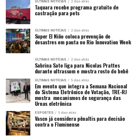
ÚLTIMAS NOTÍCIAS
2 dias atrás
Taquara recebe programa gratuito de
castração para pets
ÚLTIMAS NOTÍCIAS
2 dias atrás
Super El Niño coloca prevenção de
desastres em pauta no Rio Innovation Week
ÚLTIMAS NOTÍCIAS
2 dias atrás
Sabrina Sato liga para Nicolas Prattes
durante ultrassom e mostra rosto do bebê
ÚLTIMAS NOTÍCIAS
5 dias atrás
Em evento que integra a Semana Nacional
do Sistema Eletrônico de Votação, TRE-RJ
mostra mecanismos de segurança das
Urnas eletrônica
ESPORTES
5 dias atrás
Vasco já considera pênaltis para decisão
contra o Fluminense