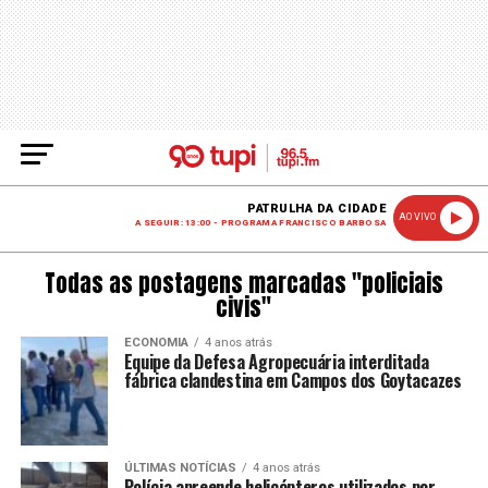
PATRULHA DA CIDADE
AO VIVO
A SEGUIR: 13:00 - PROGRAMA FRANCISCO BARBOSA
Todas as postagens marcadas "policiais
civis"
ECONOMIA
4 anos atrás
Equipe da Defesa Agropecuária interditada
fábrica clandestina em Campos dos Goytacazes
ÚLTIMAS NOTÍCIAS
4 anos atrás
Polícia apreende helicópteros utilizados por