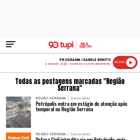
PROGRAMA ISABELE BENITO
AO VIVO
A SEGUIR: 10:00 - SHOW DO CLÓVIS MONTEIRO
Todas as postagens marcadas "Região
Serrana"
REGIÃO SERRANA
3 anos atrás
Petrópolis entra em estágio de atenção após
temporal na Região Serrana
REGIÃO SERRANA
3 anos atrás
Defesa Civil interdita via em Petrópolis após