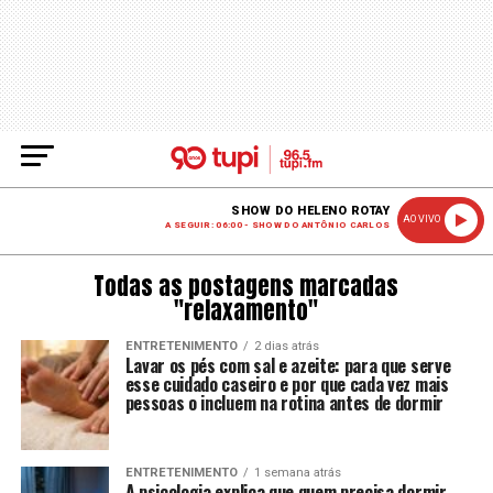
SHOW DO HELENO ROTAY
AO VIVO
A SEGUIR: 06:00 - SHOW DO ANTÔNIO CARLOS
Todas as postagens marcadas
"relaxamento"
ENTRETENIMENTO
2 dias atrás
Lavar os pés com sal e azeite: para que serve
esse cuidado caseiro e por que cada vez mais
pessoas o incluem na rotina antes de dormir
ENTRETENIMENTO
1 semana atrás
A psicologia explica que quem precisa dormir