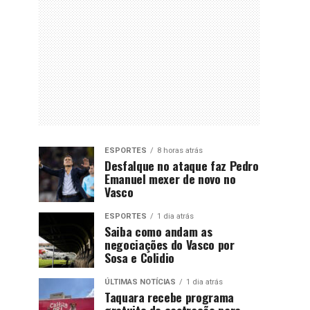
ESPORTES
8 horas atrás
Desfalque no ataque faz Pedro
Emanuel mexer de novo no
Vasco
ESPORTES
1 dia atrás
Saiba como andam as
negociações do Vasco por
Sosa e Colidio
ÚLTIMAS NOTÍCIAS
1 dia atrás
Taquara recebe programa
gratuito de castração para