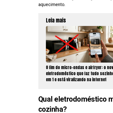
aquecimento.
Leia mais
O fim do micro-ondas e airfryer: o no
eletrodoméstico que faz tudo sozinh
em 1 e está viralizando na internet
Qual eletrodoméstico m
cozinha?