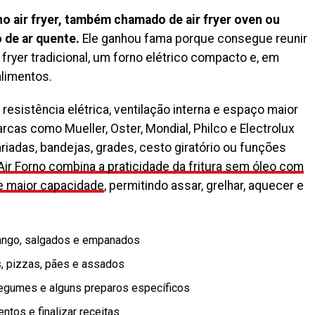
o air fryer, também chamado de air fryer oven ou
 de ar quente.
Ele ganhou fama porque consegue reunir
ryer tradicional, um forno elétrico compacto e, em
limentos.
resistência elétrica, ventilação interna e espaço maior
rcas como Mueller, Oster, Mondial, Philco e Electrolux
adas, bandejas, grades, cesto giratório ou funções
Air Forno combina a praticidade da fritura sem óleo com
de maior capacidade
, permitindo assar, grelhar, aquecer e
 frango, salgados e empanados
s, pizzas, pães e assados
 legumes e alguns preparos específicos
ntos e finalizar receitas