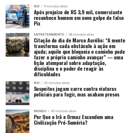
RIO
9 minutos atrás
Após prejuízo de R$ 3,9 mil, comerciante
reconhece homem em novo golpe do falso
Pix
ENTRETENIMENTO
38 minutos atrás
Citação do dia de Marco Aurélio: “A mente
transforma cada obstáculo à ação em
ajuda; aquilo que bloqueia o caminho pode
fazer o próprio caminho avançar” — uma
lição atemporal sobre adaptação,
disciplina e o poder de reagir às
dificuldades
RIO
42 minutos atrás
Suspeitos jogam carro contra viaturas
policiais para fugir, mas acabam presos
MUNDO
49 minutos atrás
Por Que o Irã e Ormuz Escondem uma
Civilização Pré-Suméria?