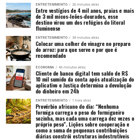
ENTRETENIMENTO
26 minutos atrás
Entre vestígios de 4 mil anos, praias e mais
de 3 mil micos-leões-dourados, esse
destino virou um dos refúgios do litoral
fluminense
ENTRETENIMENTO
34 minutos atrás
Colocar uma colher de vinagre no preparo
do arroz: para que serve e por que é
recomendado
ECONOMIA
46 minutos atrás
Cliente de banco digital tem saldo de R$
10 mil sumido da conta após atualização do
aplicativo e Justiça determina a devolução
do dinheiro em 24h
ENTRETENIMENTO
1 hora atrás
Provérbio africano do dia: “Nenhuma
formiga carrega o peso do formigueiro
sozinha, mas cada uma carrega dez vezes o
próprio peso”. Lições sobre cooperação e
como a soma de pequenas contribuições
diárias constrói estruturas indestrutíveis