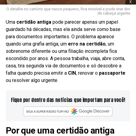
x
O detalhe no cartório que nasce pequeno, fica invisível e pode virar dor
de cabeça urgente
Uma
certidão antiga
pode parecer apenas um papel
guardado há décadas, mas ela ainda serve como base
para documentos importantes. O problema aparece
quando uma grafia antiga, um
erro na certidão
, um
sobrenome diferente ou uma filiação incompleta fica
escondido por anos. A pessoa trabalha, viaja, abre conta,
casa, tira segunda via de documentos e só descobre a
falha quando precisa emitir a
CIN
, renovar o
passaporte
ou resolver algo urgente.
Fique por dentro das notícias que importam para você!
Por que uma certidão antiga