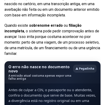
nascido no cartório, em uma transcrição antiga, em uma
averbação não feita ou em um documento anterior emitido
com base em informação incompleta.
Quando existe
sobrenome errado
ou
filiação
incompleta
, o sistema pode pedir comprovação antes de
avançar. Isso irrita porque costuma acontecer no pior
momento: perto de uma viagem, de um processo seletivo,
de uma matrícula, de um financiamento ou de uma urgência
familiar.
O erro não nasce no documento
⚠️ Pegadinha
novo
A emissão atual costuma apenas expor uma
falha antiga
Antes de culpar a CIN, o passaporte ou o atendente,
confira o documento que serve de base. Muitas vezes,
a divergência está no registro original ou em uma