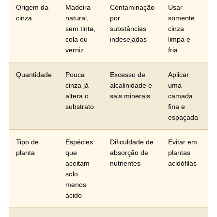
Origem da
Madeira
Contaminação
Usar
cinza
natural,
por
somente
sem tinta,
substâncias
cinza
cola ou
indesejadas
limpa e
verniz
fria
Quantidade
Pouca
Excesso de
Aplicar
cinza já
alcalinidade e
uma
altera o
sais minerais
camada
substrato
fina e
espaçada
Tipo de
Espécies
Dificuldade de
Evitar em
planta
que
absorção de
plantas
aceitam
nutrientes
acidófilas
solo
menos
ácido