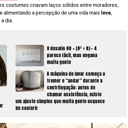
es costumes criavam laços sólidos entre moradores,
e alimentando a percepção de uma vida mais
leve
,
a dia.
O desafio 80 + (8² ÷ 8) × 4
parece fácil, mas engana
muita gente
A máquina de lavar começa a
tremer e “andar” durante a
centrifugação: antes de
chamar assistência, existe
um ajuste simples que muita gente esquece
ar
de conferir