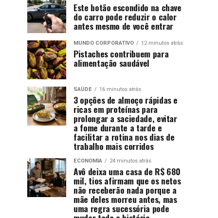
Este botão escondido na chave
do carro pode reduzir o calor
antes mesmo de você entrar
MUNDO CORPORATIVO
12 minutos atrás
Pistaches contribuem para
alimentação saudável
SAÚDE
16 minutos atrás
3 opções de almoço rápidas e
ricas em proteínas para
prolongar a saciedade, evitar
a fome durante a tarde e
facilitar a rotina nos dias de
trabalho mais corridos
ECONOMIA
24 minutos atrás
Avô deixa uma casa de R$ 680
mil, tios afirmam que os netos
não receberão nada porque a
mãe deles morreu antes, mas
uma regra sucessória pode
mudar toda a história