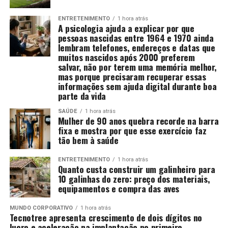
ENTRETENIMENTO
1 hora atrás
A psicologia ajuda a explicar por que
pessoas nascidas entre 1964 e 1970 ainda
lembram telefones, endereços e datas que
muitos nascidos após 2000 preferem
salvar, não por terem uma memória melhor,
mas porque precisaram recuperar essas
informações sem ajuda digital durante boa
parte da vida
SAÚDE
1 hora atrás
Mulher de 90 anos quebra recorde na barra
fixa e mostra por que esse exercício faz
tão bem à saúde
ENTRETENIMENTO
1 hora atrás
Quanto custa construir um galinheiro para
10 galinhas do zero: preço dos materiais,
equipamentos e compra das aves
MUNDO CORPORATIVO
1 hora atrás
Tecnotree apresenta crescimento de dois dígitos no
lucro e aceleração na implantação no primeiro