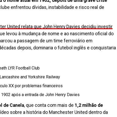
u o nome atual em 1902, depois de uma grave crise
ube enfrentou dívidas, instabilidade e risco real de
er United relata que John Henry Davies decidiu investir
que levou à mudança de nome e ao nascimento oficial do
arcou a passagem de um time ferroviário em
décadas depois, dominaria o futebol inglês e conquistaria
th LYR Football Club
 Lancashire and Yorkshire Railway
culo XX por problemas financeiros
1902 após a entrada de John Henry Davies
l de Canela
, que conta com mais de
1,2 milhão de
deo sobre a história do Manchester United dentro da