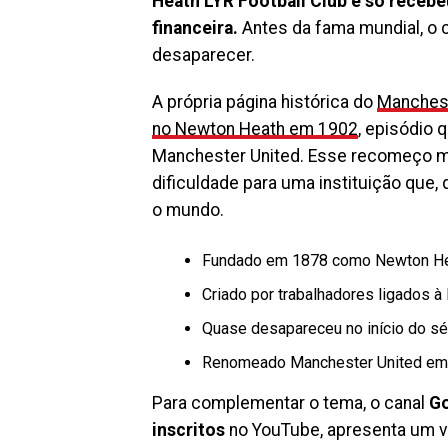
Heath LYR Football Club e só recebe
financeira.
Antes da fama mundial, o cl
desaparecer.
A própria página histórica do
Manchest
no Newton Heath em 1902
, episódio 
Manchester United. Esse recomeço m
dificuldade para uma instituição que, 
o mundo.
Fundado em 1878 como Newton Hea
Criado por trabalhadores ligados à
Quase desapareceu no início do sé
Renomeado Manchester United em 
Para complementar o tema, o canal
Go
inscritos
no YouTube, apresenta um ví