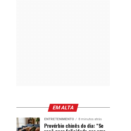
EM ALTA
ENTRETENIMENTO
8 minutos atrás
Provérbio chinês do dia: “Se
você quer felicidade por uma