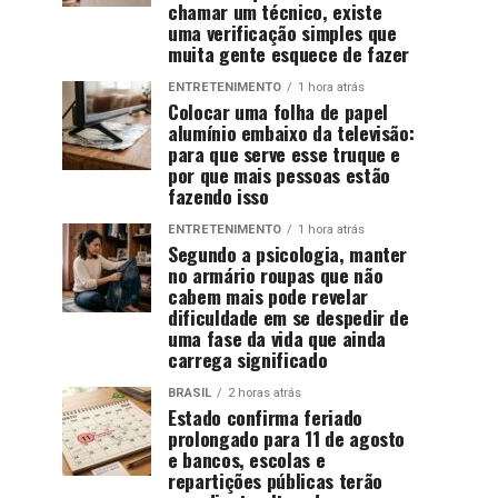
chamar um técnico, existe
uma verificação simples que
muita gente esquece de fazer
ENTRETENIMENTO
1 hora atrás
Colocar uma folha de papel
alumínio embaixo da televisão:
para que serve esse truque e
por que mais pessoas estão
fazendo isso
ENTRETENIMENTO
1 hora atrás
Segundo a psicologia, manter
no armário roupas que não
cabem mais pode revelar
dificuldade em se despedir de
uma fase da vida que ainda
carrega significado
BRASIL
2 horas atrás
Estado confirma feriado
prolongado para 11 de agosto
e bancos, escolas e
repartições públicas terão