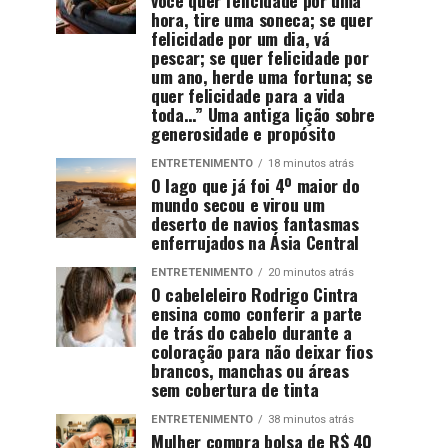
hora, tire uma soneca; se quer
felicidade por um dia, vá
pescar; se quer felicidade por
um ano, herde uma fortuna; se
quer felicidade para a vida
toda…” Uma antiga lição sobre
generosidade e propósito
ENTRETENIMENTO
18 minutos atrás
O lago que já foi 4º maior do
mundo secou e virou um
deserto de navios fantasmas
enferrujados na Ásia Central
ENTRETENIMENTO
20 minutos atrás
O cabeleleiro Rodrigo Cintra
ensina como conferir a parte
de trás do cabelo durante a
coloração para não deixar fios
brancos, manchas ou áreas
sem cobertura de tinta
ENTRETENIMENTO
38 minutos atrás
Mulher compra bolsa de R$ 40