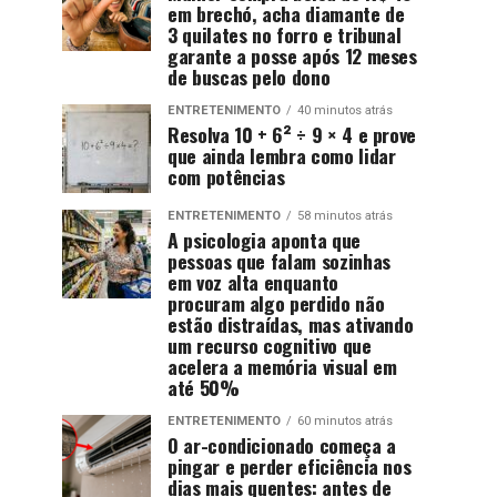
em brechó, acha diamante de
3 quilates no forro e tribunal
garante a posse após 12 meses
de buscas pelo dono
ENTRETENIMENTO
40 minutos atrás
Resolva 10 + 6² ÷ 9 × 4 e prove
que ainda lembra como lidar
com potências
ENTRETENIMENTO
58 minutos atrás
A psicologia aponta que
pessoas que falam sozinhas
em voz alta enquanto
procuram algo perdido não
estão distraídas, mas ativando
um recurso cognitivo que
acelera a memória visual em
até 50%
ENTRETENIMENTO
60 minutos atrás
O ar-condicionado começa a
pingar e perder eficiência nos
dias mais quentes: antes de