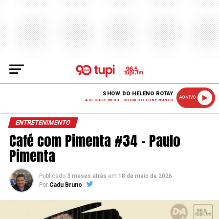
SHOW DO HELENO ROTAY
AO VIVO
A SEGUIR: 05:00 - SHOW DO TONY NUNES
ENTRETENIMENTO
Café com Pimenta #34 – Paulo
Pimenta
Publicado
3 meses atrás
em
18 de maio de 2026
Por
Cadu Bruno