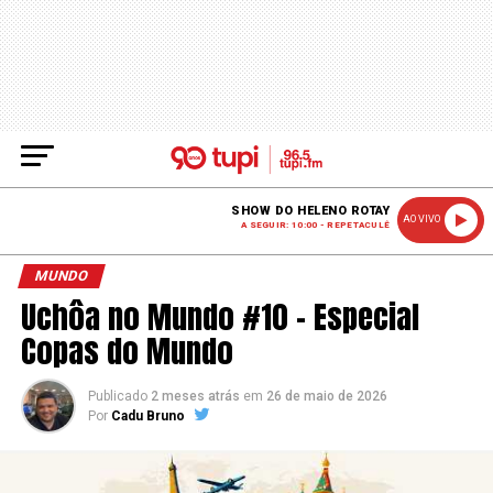
SHOW DO HELENO ROTAY
AO VIVO
A SEGUIR: 10:00 - REPETACULÊ
MUNDO
Uchôa no Mundo #10 – Especial
Copas do Mundo
Publicado
2 meses atrás
em
26 de maio de 2026
Por
Cadu Bruno