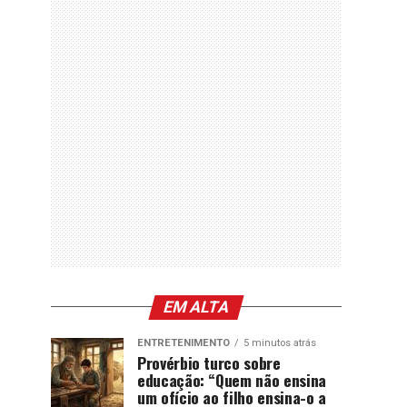
EM ALTA
ENTRETENIMENTO
5 minutos atrás
Provérbio turco sobre
educação: “Quem não ensina
um ofício ao filho ensina-o a