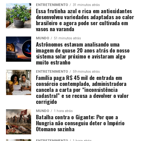
ENTRETENIMENTO
31 minutos atrás
Essa frutinha azul e rica em antioxidantes
desenvolveu variedades adaptadas ao calor
brasileiro e agora pode ser cultivada em
vasos na varanda
MUNDO
51 minutos atrás
Astrônomos estavam analisando uma
imagem de quase 20 anos atrás do nosso
sistema solar próximo e avistaram algo
muito estranho
ENTRETENIMENTO
59 minutos atrás
Família paga R$ 45 mil de entrada em
consórcio contemplado, administradora
cancela a carta por “inconsistência
cadastral” e se recusa a devolver o valor
corrigido
MUNDO
1 hora atrás
Batalha contra o Gigante: Por que a
Hungria não conseguiu deter o Império
Otomano sozinha
ENTRETENIMENTO
1 hora atrás