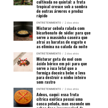
cultivada no quintal: a fruta
tropical cresce sob a sombra
de outras árvores e produz
rápido
ENTRETENIMENTO
2 dias atrás
Misturar cebola ralada com
bicarbonato de sódio: para que
serve a massinha caseira que
atrai as baratas de esgoto e
as elimina na calada da noite
ENTRETENIMENTO
2 dias atrás
Misturar gota de mel com
ácido bórico em pó: para que
serve a isca letal que a
formiga doceira bebe e leva
para destruir o ninho inteiro
sem rastro
ENTRETENIMENTO
2 dias atrás
Adeus, caqui: essa fruta
cítrica exótica possui uma
casca peluda, mas esconde um
sabor doce inesquecível de