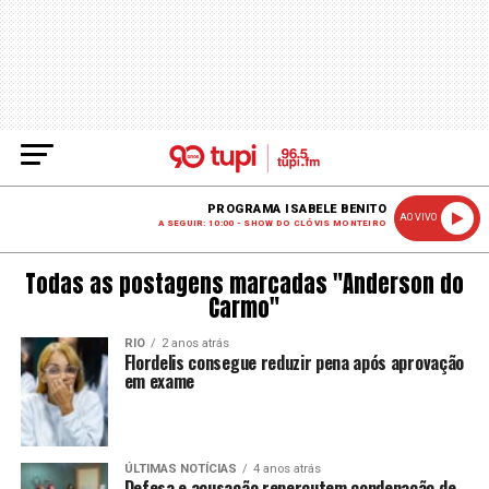
PROGRAMA ISABELE BENITO
AO VIVO
A SEGUIR: 10:00 - SHOW DO CLÓVIS MONTEIRO
Todas as postagens marcadas "Anderson do
Carmo"
RIO
2 anos atrás
Flordelis consegue reduzir pena após aprovação
em exame
ÚLTIMAS NOTÍCIAS
4 anos atrás
Defesa e acusação repercutem condenação de