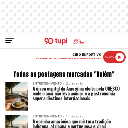
GIRO ESPORTIVO
AO VIVO
A SEGUIR: 00:00 - PROGRAMA ALEXANDRE FERREIRA
Todas as postagens marcadas "Belém"
ENTRETENIMENTO
2 dias atrás
A única capital da Amazônia eleita pela UNESCO
onde o açaí não leva açúcar e a gastronomia
supera destinos internacionais
ENTRETENIMENTO
1 mês atrás
A cozinha amazônica que mistura tradição
indígena, africana e portuguesa e virou