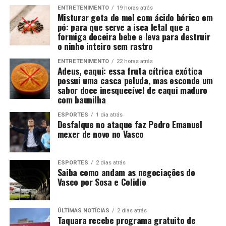
ENTRETENIMENTO
19 horas atrás
Misturar gota de mel com ácido bórico em
pó: para que serve a isca letal que a
formiga doceira bebe e leva para destruir
o ninho inteiro sem rastro
ENTRETENIMENTO
22 horas atrás
Adeus, caqui: essa fruta cítrica exótica
possui uma casca peluda, mas esconde um
sabor doce inesquecível de caqui maduro
com baunilha
ESPORTES
1 dia atrás
Desfalque no ataque faz Pedro Emanuel
mexer de novo no Vasco
ESPORTES
2 dias atrás
Saiba como andam as negociações do
Vasco por Sosa e Colidio
ÚLTIMAS NOTÍCIAS
2 dias atrás
Taquara recebe programa gratuito de