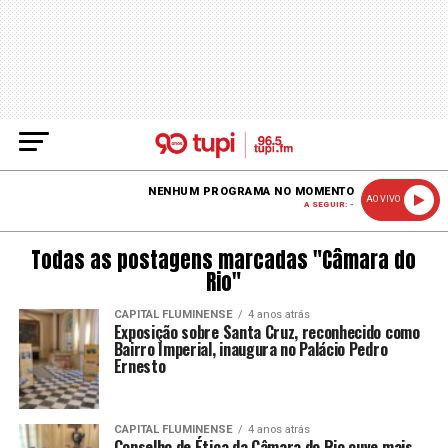
NENHUM PROGRAMA NO MOMENTO
AO VIVO
A SEGUIR: -
Todas as postagens marcadas "Câmara do
Rio"
CAPITAL FLUMINENSE
4 anos atrás
Exposição sobre Santa Cruz, reconhecido como
Bairro Imperial, inaugura no Palácio Pedro
Ernesto
CAPITAL FLUMINENSE
4 anos atrás
Conselho de Ética da Câmara do Rio ouve mais