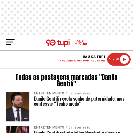
BAÚ DA TUPI
AO VIVO
A SEGUIR: 03:00 - DOMINGO SHOW
Todas as postagens marcadas "Danilo
Gentili"
ENTRETENIMENTO
3 meses atrás
Danilo Gentili revela sonho de paternidade, mas
confessa: “Tenho medo”
ENTRETENIMENTO
5 meses atrás
Danilo Gentili rebate Fábio Porchat e dispara