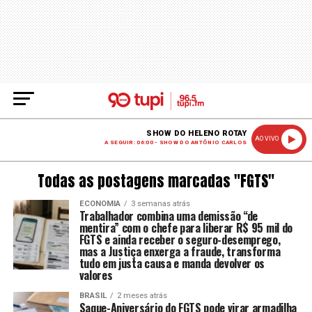
SHOW DO HELENO ROTAY
AO VIVO
A SEGUIR: 06:00 - SHOW DO ANTÔNIO CARLOS
Todas as postagens marcadas "FGTS"
ECONOMIA
3 semanas atrás
Trabalhador combina uma demissão “de
mentira” com o chefe para liberar R$ 95 mil do
FGTS e ainda receber o seguro-desemprego,
mas a Justiça enxerga a fraude, transforma
tudo em justa causa e manda devolver os
valores
BRASIL
2 meses atrás
Saque-Aniversário do FGTS pode virar armadilha