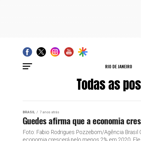
RIO DE JANEIRO
Todas as po
BRASIL
7 anos atrás
Guedes afirma que a economia cr
Foto: Fabio Rodrigues Pozzebom/Agência Brasil O
economia crescerá pelo menos 2% em 2020. Ele ai