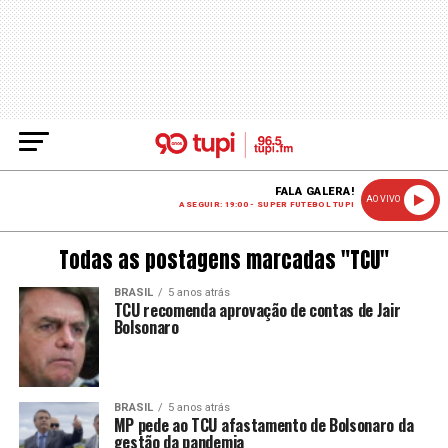
FALA GALERA!
AO VIVO
A SEGUIR: 19:00 - SUPER FUTEBOL TUPI
Todas as postagens marcadas "TCU"
BRASIL
5 anos atrás
TCU recomenda aprovação de contas de Jair
Bolsonaro
BRASIL
5 anos atrás
MP pede ao TCU afastamento de Bolsonaro da
gestão da pandemia