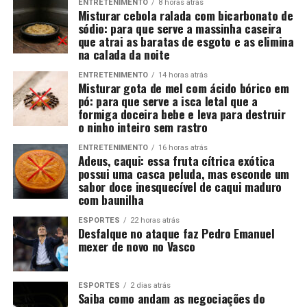
ENTRETENIMENTO
8 horas atrás
Misturar cebola ralada com bicarbonato de
sódio: para que serve a massinha caseira
que atrai as baratas de esgoto e as elimina
na calada da noite
ENTRETENIMENTO
14 horas atrás
Misturar gota de mel com ácido bórico em
pó: para que serve a isca letal que a
formiga doceira bebe e leva para destruir
o ninho inteiro sem rastro
ENTRETENIMENTO
16 horas atrás
Adeus, caqui: essa fruta cítrica exótica
possui uma casca peluda, mas esconde um
sabor doce inesquecível de caqui maduro
com baunilha
ESPORTES
22 horas atrás
Desfalque no ataque faz Pedro Emanuel
mexer de novo no Vasco
ESPORTES
2 dias atrás
Saiba como andam as negociações do