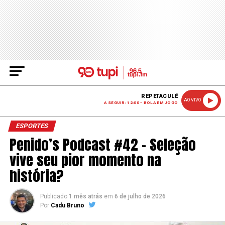
REPETACULÊ
AO VIVO
A SEGUIR: 12:00 - BOLA EM JOGO
ESPORTES
Penido’s Podcast #42 – Seleção
vive seu pior momento na
história?
Publicado
1 mês atrás
em
6 de julho de 2026
Por
Cadu Bruno