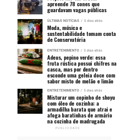
apreende 78 cones que
guardavam vagas públicas
ÚLTIMAS NOTÍCIAS
5 dias atrás
Moda, música e
sustentabilidade tomam conta
de Conservatória
ENTRETENIMENTO
5 dias atrás
Adeus, pepino verde: essa
fruta rústica possui chifres na
casca, mas por dentro
esconde uma geleia doce com
sabor misto de melão e limão
ENTRETENIMENTO
5 dias atrás
Misturar um copinho de shoyu
com óleo de cozinha: a
armadilha barata que atrai e
afoga baratinhas de armário
na cozinha de madrugada
PUBLICIDADE