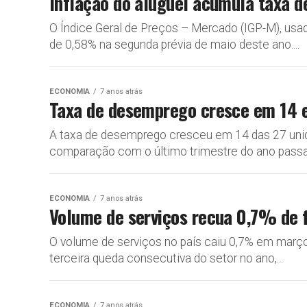
Inflação do aluguel acumula taxa 
O Índice Geral de Preços – Mercado (IGP-M), usado
de 0,58% na segunda prévia de maio deste ano....
ECONOMIA
7 anos atrás
Taxa de desemprego cresce em 14 e
A taxa de desemprego cresceu em 14 das 27 unid
comparação com o último trimestre do ano passad
ECONOMIA
7 anos atrás
Volume de serviços recua 0,7% de f
O volume de serviços no país caiu 0,7% em março
terceira queda consecutiva do setor no ano,...
ECONOMIA
7 anos atrás