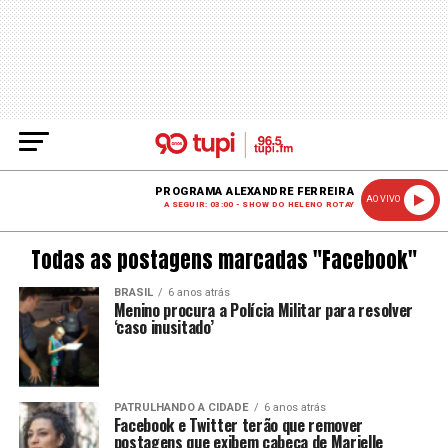
PROGRAMA ALEXANDRE FERREIRA
AO VIVO
A SEGUIR: 03:00 - SHOW DO HELENO ROTAY
Todas as postagens marcadas "Facebook"
BRASIL
6 anos atrás
Menino procura a Polícia Militar para resolver
‘caso inusitado’
PATRULHANDO A CIDADE
6 anos atrás
Facebook e Twitter terão que remover
postagens que exibem cabeça de Marielle