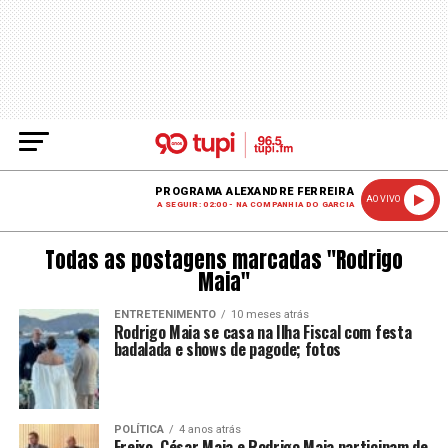
PROGRAMA ALEXANDRE FERREIRA
AO VIVO
A SEGUIR: 02:00 - NA COMPANHIA DO GARCIA
Todas as postagens marcadas "Rodrigo
Maia"
ENTRETENIMENTO
10 meses atrás
Rodrigo Maia se casa na Ilha Fiscal com festa
badalada e shows de pagode; fotos
POLÍTICA
4 anos atrás
Freixo, César Maia e Rodrigo Maia participam de